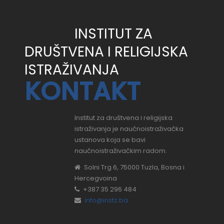
INSTITUT ZA
DRUŠTVENA I RELIGIJSKA
ISTRAŽIVANJA
KONTAKT
Institut za društvena i religijska
istraživanja je naučnoistraživačka
ustanova koja se bavi
naučnoistraživačkim radom.
Solni Trg 6, 75000 Tuzla, Bosna i
Hercegvoina
+387 35 296 484
info@instz.ba