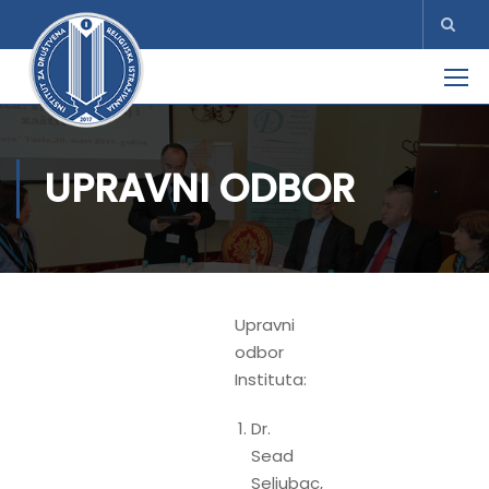
UPRAVNI ODBOR
Upravni
odbor
Instituta:
Dr.
Sead
Seljubac,