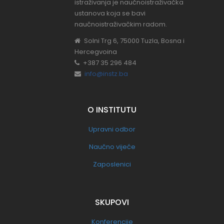
istraživanja je naučnoistraživačka
ustanova koja se bavi
naučnoistraživačkim radom.
Solni Trg 6, 75000 Tuzla, Bosna i
Hercegvoina
+387 35 296 484
info@instz.ba
O INSTITUTU
Upravni odbor
Naučno vijeće
Zaposlenici
SKUPOVI
Konferencije