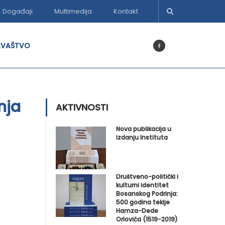
Događaji
Multimedija
Kontakt
AVAŠTVO
nja
AKTIVNOSTI
Nova publikacija u
izdanju Instituta
Društveno-politički i
kulturni identitet
Bosanskog Podrinja:
500 godina tekije
Hamza-Dede
Orlovića (1519-2019)