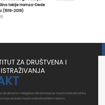
dina tekije Hamza-Dede
a (1519-2019)
20.
TITUT ZA DRUŠTVENA I
 ISTRAŽIVANJA
AKT
 za društvena i religijska istraživanja je naučnoistraživačka
a koja se bavi naučnoistraživačkim radom.