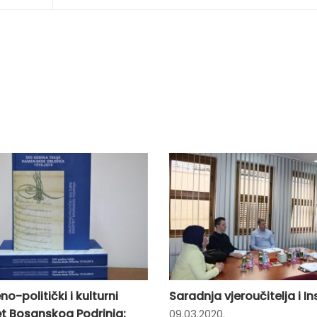
o-politički i kulturni
Saradnja vjeroučitelja i In
et Bosanskog Podrinja:
09.03.2020.