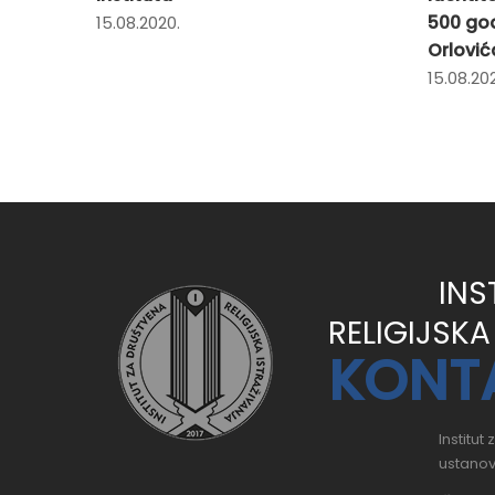
500 go
15.08.2020.
Orlović
15.08.20
INS
RELIGIJSKA
KONT
Institut
ustanov