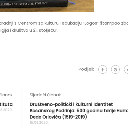
 u saradnji s Centrom za kulturu i edukaciju “Logos” štampao zbo
a i društvo u 21. stoljeću”.
Podijeli:
članak
Sljedeći članak
tituta
Društveno-politički i kulturni identitet
08.2020.
Bosanskog Podrinja: 500 godina tekije Ham
Dede Orlovića (1519-2019)
15.08.2020.