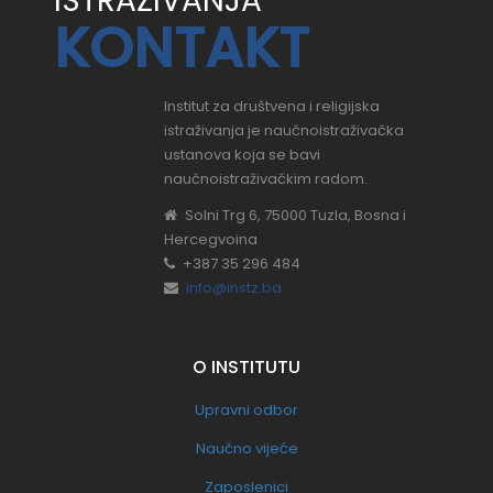
ISTRAŽIVANJA
KONTAKT
Institut za društvena i religijska
istraživanja je naučnoistraživačka
ustanova koja se bavi
naučnoistraživačkim radom.
Solni Trg 6, 75000 Tuzla, Bosna i
Hercegvoina
+387 35 296 484
info@instz.ba
O INSTITUTU
Upravni odbor
Naučno vijeće
Zaposlenici