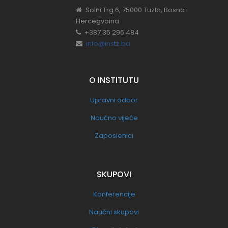
Solni Trg 6, 75000 Tuzla, Bosna i
Hercegvoina
+387 35 296 484
info@instz.ba
O INSTITUTU
Upravni odbor
Naučno vijeće
Zaposlenici
SKUPOVI
Konferencije
Naučni skupovi